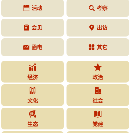
活动
考察


会见
出访


函电
其它




经济
政治


文化
社会


生态
党建