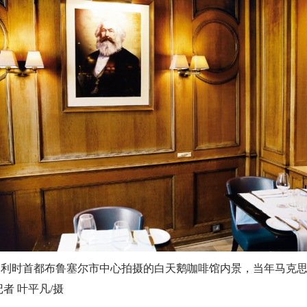
日在比利时首都布鲁塞尔市中心拍摄的白天鹅咖啡馆内景，当年马克
者 叶平凡/摄