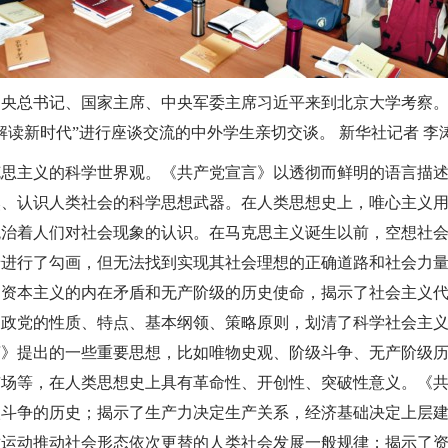
中共中央总书记、国家主席、中央军委主席习近平来到北京大学考察
解读新时代”进行座谈交流的中外学生亲切交谈。 新华社记者 李涛
克思主义的科学世界观。《共产党宣言》以透彻而鲜明的语言描
然、认识人类社会的科学思想武器。在人类思想史上，唯心主义
统治着人们对社会现象的认识。在马克思主义诞生以前，空想社
景进行了勾画，但无法找到实现其社会理想的正确道路和社会力
了资本主义的内在矛盾和无产阶级的历史使命，揭示了社会主义
义政党的性质、特点、基本纲领、策略原则，划清了科学社会主
言》提出的一些重要思想，比如唯物史观、阶级斗争、无产阶级
市场等，在人类思想史上具有革命性、开创性、突破性意义。《
级斗争的历史；揭示了生产力决定生产关系，经济基础决定上层
盾运动推动社会形态依次更替的人类社会发展一般规律；揭示了