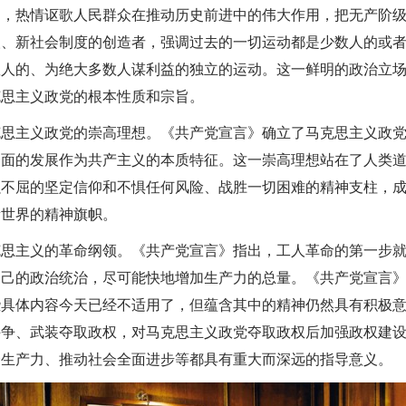
边，热情讴歌人民群众在推动历史前进中的伟大作用，把无产阶
人、新社会制度的创造者，强调过去的一切运动都是少数人的或
数人的、为绝大多数人谋利益的独立的运动。这一鲜明的政治立
克思主义政党的根本性质和宗旨。
克思主义政党的崇高理想。《共产党宣言》确立了马克思主义政
全面的发展作为共产主义的本质特征。这一崇高理想站在了人类
强不屈的坚定信仰和不惧任何风险、战胜一切困难的精神支柱，
新世界的精神旗帜。
克思主义的革命纲领。《共产党宣言》指出，工人革命的第一步
自己的政治统治，尽可能快地增加生产力的总量。《共产党宣言
些具体内容今天已经不适用了，但蕴含其中的精神仍然具有积极
斗争、武装夺取政权，对马克思主义政党夺取政权后加强政权建
会生产力、推动社会全面进步等都具有重大而深远的指导意义。