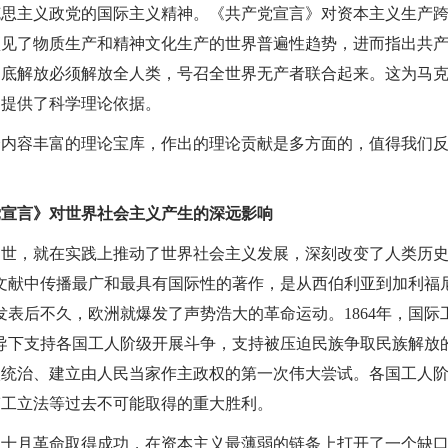
克思主义政党的国际主义精神。《共产党宣言》对资本主义生产
预见了物质生产和精神文化生产的世界普遍性趋势，进而指出共
彻底解放必须解放全人类，号召全世界无产者联合起来。这为马
界提供了科学理论依据。
个内容丰富的理论宝库，作出的理论贡献是多方面的，值得我们
党宣言》对世界社会主义产生的深远影响
问世，就在实践上推动了世界社会主义发展，深刻改变了人类历
文献中传播最广和最具有国际性的著作，是从西伯利亚到加利福
发表后不久，欧洲就爆发了声势浩大的革命运动。1864年，国际
导下支持各国工人阶级开展斗争，支持被压迫民族争取民族解放的
级统治、建立由人民当家作主政权的第一次伟大尝试。各国工人
劳工立法等过去不可能取得的重大胜利。
宁领导十月革命取得成功，在资本主义最薄弱的链条上打开了一个缺