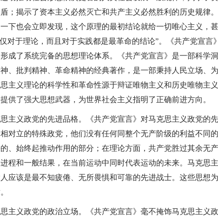
盾；揭示了资本主义必然灭亡和共产主义必然胜利的历史规律。
察一下也会立即发现，这个原理的最初结论就给一切唯心主义，
不仅对于理论，而且对于实践都是最革命的结论”。《共产党宣言
终形成了系统完备的思想理论体系。《共产党宣言》是一部科学
精神、批判精神、革命精神的经典著作，是一部秉持人民立场、
克思主义理论的科学性和革命性源于辩证唯物主义和历史唯物主
界提供了强大思想武器，为世界社会主义指明了正确前进方向。
克思主义政党的先进品格。《共产党宣言》对马克思主义政党的
党相对立的特殊政党，他们没有任何同整个无产阶级的利益不同
决的、始终起推动作用的部分；在理论方面，共产党胜过其余无
、进程和一般结果，在当前运动中同时代表运动的未来。马克思
党人应该是最不知疲倦、无所畏惧和可靠的先进战士。这些思想
循。
克思主义政党的政治立场。《共产党宣言》毫不掩饰马克思主义