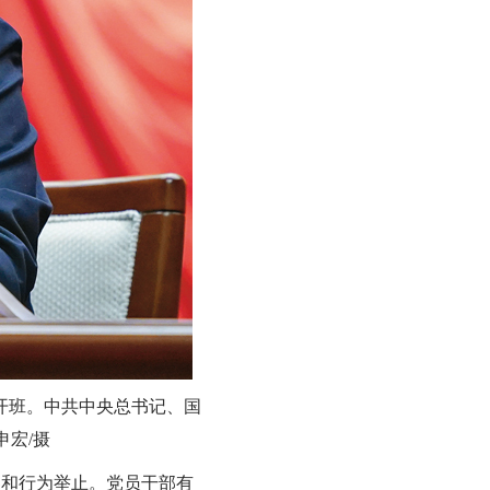
校开班。中共中央总书记、国
申宏/摄
界和行为举止。党员干部有