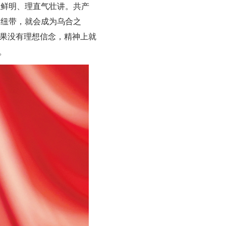
帜鲜明、理直气壮讲。共产
神纽带，就会成为乌合之
如果没有理想信念，精神上就
。