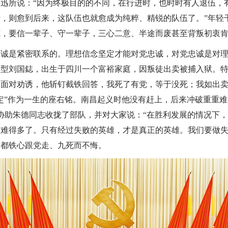
迅所说：“因为终极目的的不同，在行进时，也时时有人退伍，
，则愈到后来，这队伍也就愈成为纯粹、精锐的队伍了。”年轻
炼，要信一辈子、守一辈子，三心二意、半途而废甚至背叛初衷
忠诚是紧密联系的。理想信念坚定才能对党忠诚，对党忠诚是对
原型刘国鋕，出生于四川一个富裕家庭，因叛徒出卖被捕入狱。
。面对劝诱，他斩钉截铁回答，我死了有党，等于没死；我如出
定”作为一生的座右铭。南昌起义时他没有赶上，后来冲破重重
他协助朱德同志收拢了部队，并对大家说：“在胜利发展的情况下
难得多了。只有经过失败的英雄，才是真正的英雄。我们要做失
，都铁心跟党走、九死而不悔。