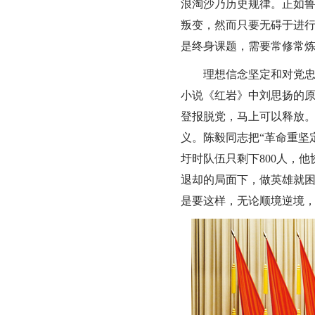
浪淘沙乃历史规律。正如鲁
叛变，然而只要无碍于进行
是终身课题，需要常修常
理想信念坚定和对党
小说《红岩》中刘思扬的
登报脱党，马上可以释放
义。陈毅同志把“革命重坚
圩时队伍只剩下800人，
退却的局面下，做英雄就困
是要这样，无论顺境逆境