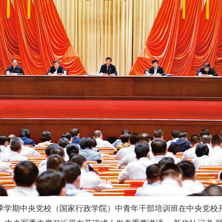
21年秋季学期中央党校（国家行政学院）中青年干部培训班在中央党