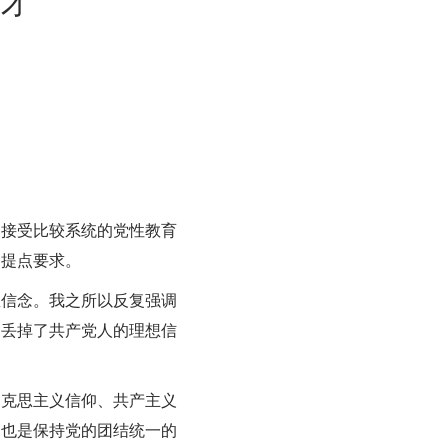
之才
，接受比较系统的党性教育
家提点要求。
想信念。我之所以反复强调
部丢掉了共产党人的理想信
马克思主义信仰、共产主义
，也是保持党的团结统一的