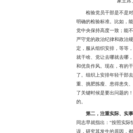
家主席
检验党员干部是不是
明确的检验标准。比如，
党中央保持高度一致；能
严守党的政治纪律和政治
定，服从组织安排，等等
就干啥、党让去哪就去哪
和优良作风。现在，有的干
了。组织上安排年轻干部
重、挑肥拣瘦、患得患失
了关键时候是要出问题的
的。
第二，注重实际、实
同志早就指出：“按照实际
误，研究其发生的原因，都