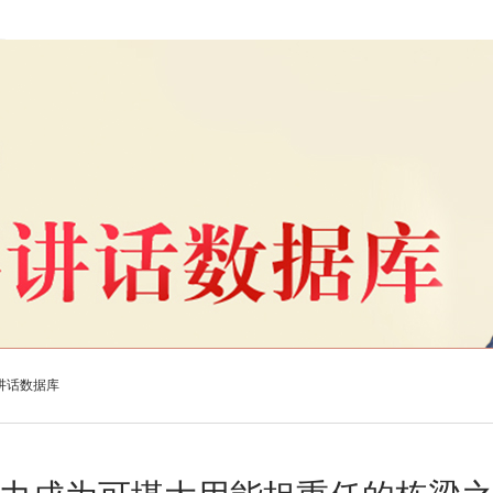
讲话数据库