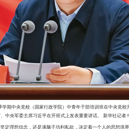
21年秋季学期中央党校（国家行政学院）中青年干部培训班在中央党
、中央军委主席习近平在开班式上发表重要讲话。 新华社记者 
有坚定理想信念，还是满脑子功利私欲，决定着一个人的思想境