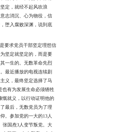
不坚定，就经不起风吹浪
、意志消沉、心为物役，信
段，堕入腐败深渊，说到底
就是要求党员干部坚定理想信
认为坚定就坚定的，而是要
终其一生的。无数革命先烈
义。最近播放的电视连续剧
的主义，最终坚定选择了马
是也有为发展生命必须牺牲
慷慨就义，以行动证明他的
到了最后，无数党员为了理
仰。参加党的一大的13人
、张国焘3人变节叛党。大