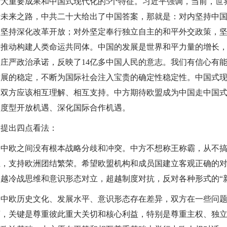
重要成果和中国式现代化的5个特征。习近平强调，当前，世
考未来之路，中共二十大给出了中国答案，那就是：对内坚持中
，坚持深化改革开放；对外坚定奉行独立自主的和平外交政策，
于推动构建人类命运共同体。中国的发展是世界和平力量的增长
庄严政治承诺，反映了14亿多中国人民的意志。我们有信心有
发展的稳定，不断为国际社会注入宝贵的确定性稳定性。中国式
。双方应该相互理解、相互支持。中方期待欧盟成为中国走中国
制度型开放机遇、深化国际合作机遇。
提出四点看法：
欧之间没有根本战略分歧和冲突。中方不想称王称霸，从不搞
主，支持欧洲团结繁荣。希望欧盟机构和成员国建立客观正确的
越冷战思维和意识形态对立，超越制度对抗，反对各种形式的“
欧历史文化、发展水平、意识形态存在差异，双方在一些问题
商，关键是尊重彼此重大关切和核心利益，特别是尊重主权、独