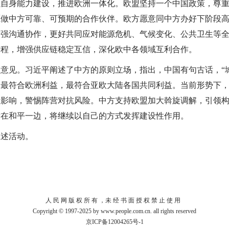
强自身能力建设，推进欧洲一体化。欧盟坚持一个中国政策，尊
愿做中方可靠、可预期的合作伙伴。欧方愿意同中方办好下阶段
加强沟通协作，更好共同应对能源危机、气候变化、公共卫生等
进程，增强供应链稳定互信，深化欧中各领域互利合作。
见。习近平阐述了中方的原则立场，指出，中国有句古话，“城
，最符合欧洲利益，最符合亚欧大陆各国共同利益。当前形势下
溢影响，警惕阵营对抗风险。中方支持欧盟加大斡旋调解，引领
站在和平一边，将继续以自己的方式发挥建设性作用。
述活动。
人 民 网 版 权 所 有 ，未 经 书 面 授 权 禁 止 使 用
Copyright © 1997-2025 by www.people.com.cn. all rights reserved
京ICP备12004265号-1