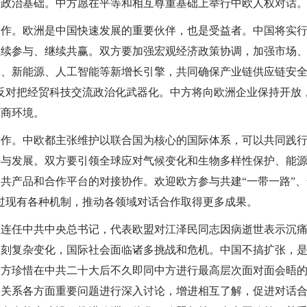
的政治基础。中方愿在平等和相互尊重基础上举行中欧人权对话
。欧洲是中国快速发展的重要伙伴，也是受益者。中国将实行
继续参与、继续共赢。双方要加强宏观经济政策协调，加强市场
、新能源、人工智能等新增长引擎，共同确保产业链供应链安全
反对把经贸科技交流政治化武器化。中方将向欧洲企业保持开放
营商环境。
。中欧都主张维护以联合国为核心的国际体系，可以共同践行
平与发展。双方要引领全球应对气候变化和生物多样性保护、能
共产品和合作平台的对接协作。欢迎欧方参与共建“一带一路”、
过现有各种机制，推动各领域对话合作取得更多成果。
任中共中央总书记，代表欧盟对江泽民同志因病逝世表示沉痛
深刻复杂变化，国际社会面临诸多挑战和危机。中国不搞扩张，
欧方珍惜在中共二十大后不久即同中方进行最高层次面对面会晤
中关系各方面重要问题进行深入讨论，增进相互了解，促进对话