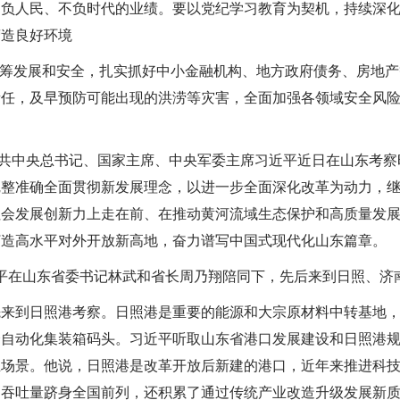
不负人民、不负时代的业绩。要以党纪学习教育为契机，持续深
营造良好环境
筹发展和安全，扎实抓好中小金融机构、地方政府债务、房地产
责任，及早预防可能出现的洪涝等灾害，全面加强各领域安全风
中共中央总书记、国家主席、中央军委主席习近平近日在山东考察
完整准确全面贯彻新发展理念，以进一步全面深化改革为动力，
社会发展创新力上走在前、在推动黄河流域生态保护和高质量发
打造高水平对外开放新高地，奋力谱写中国式现代化山东篇章。
平在山东省委书记林武和省长周乃翔陪同下，先后来到日照、济
来到日照港考察。日照港是重要的能源和大宗原材料中转基地，
全自动化集装箱码头。习近平听取山东省港口发展建设和日照港
业场景。他说，日照港是改革开放后新建的港口，近年来推进科
物吞吐量跻身全国前列，还积累了通过传统产业改造升级发展新