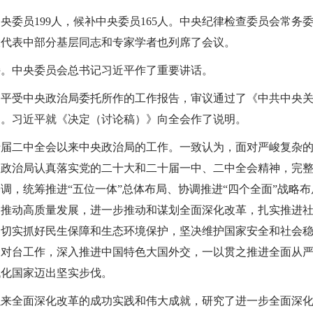
央委员199人，候补中央委员165人。中央纪律检查委员会常务
大代表中部分基层同志和专家学者也列席了会议。
持。中央委员会总书记习近平作了重要讲话。
近平受中央政治局委托所作的工作报告，审议通过了《中共中央
》。习近平就《决定（讨论稿）》向全会作了说明。
十届二中全会以来中央政治局的工作。一致认为，面对严峻复杂
央政治局认真落实党的二十大和二十届一中、二中全会精神，完
调，统筹推进“五位一体”总体布局、协调推进“四个全面”战略
力推动高质量发展，进一步推动和谋划全面深化改革，扎实推进
，切实抓好民生保障和生态环境保护，坚决维护国家安全和社会
和对台工作，深入推进中国特色大国外交，一以贯之推进全面从
代化国家迈出坚实步伐。
以来全面深化改革的成功实践和伟大成就，研究了进一步全面深