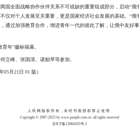
国全面战略协作伙伴关系不可或缺的重要组成部分，启动“俄中
不仅对个人发展至关重要，更是国家经济社会发展的基础。“俄
道，通过加强教育合作，增进青年一代的彼此了解，让俄中友好
育年”徽标揭幕。
立峰、张国清、谌贻琴等参加。
05月21日 01 版）
人 民 网 版 权 所 有 ，未 经 书 面 授 权 禁 止 使 用
Copyright © 1997-2025 by www.people.com.cn. all rights reserved
京ICP备12004265号-1