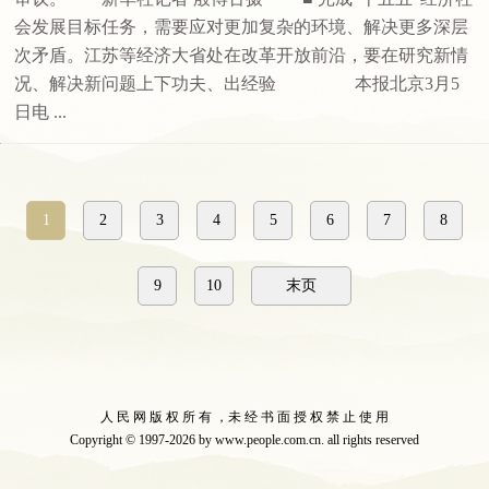
会发展目标任务，需要应对更加复杂的环境、解决更多深层
次矛盾。江苏等经济大省处在改革开放前沿，要在研究新情
况、解决新问题上下功夫、出经验 本报北京3月5
日电 ...
1
2
3
4
5
6
7
8
9
10
末页
人 民 网 版 权 所 有 ，未 经 书 面 授 权 禁 止 使 用
Copyright © 1997-2026 by www.people.com.cn. all rights reserved